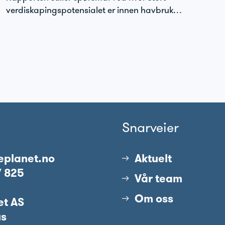
verdiskapingspotensialet er innen havbruk…
Snarveier
eplanet.no
Aktuelt
7 825
Vår team
Om oss
et AS
us