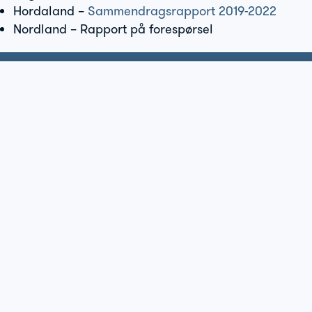
Hordaland –
Sammendragsrapport 2019-2022
Nordland – Rapport på forespørsel
Kontakt
post@blueplanet.no
+47 913 77 825
Blue Planet AS
Havets Hus
Richard Johnsens Gate 4