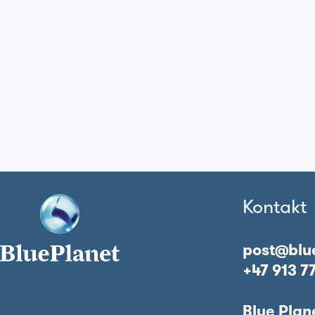
Kontakt
post@blu
+47 913 7
Blue Plan