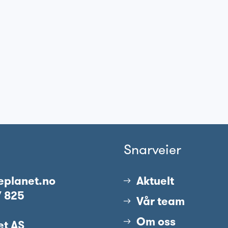
Snarveier
eplanet.no
Aktuelt
7 825
Vår team
Om oss
et AS